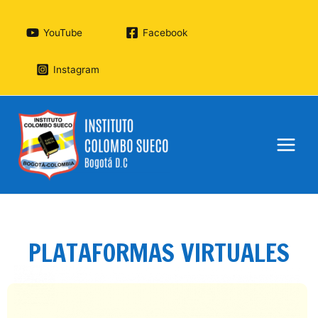
Ir
al
YouTube
Facebook
contenido
Instagram
Main
Menu
PLATAFORMAS VIRTUALES